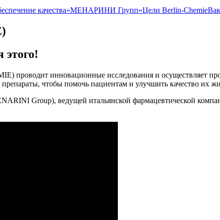
беспечение качества
«МЕНАРИНИ Групп»
Цели Berlin-Chemie
Вак
)
 этого!
) проводит инновационные исследования и осуществляет прои
 препараты, чтобы помочь пациентам и улучшить качество их жи
NARINI Group), ведущей итальянской фармацевтической ком